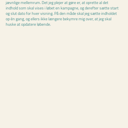
jævnlige mellemrum. Det jeg plejer at gøre er, at oprette al det
indhold som skal vises i løbet en kampagne, og derefter sætte start
og slut dato for hver visning. På den måde skal jeg sætte indholdet
op én gang, og ellers ikke længere bekymre mig over, at jeg skal
huske at opdatere løbende.
3. Nemt at genoprette indhold
Vi kan allesammen lave fejl – det sker. Det vigtige er, hvordan der
kan rettes op på fejlen. Hvis du er kommet til at lave fejl på en side,
eksempelvis har du uploadet et forkert billede eller noget helt andet
og først opdaget det på et senere tidspunkt, så behøver du ikke
bekymre dig om at prøve at finde frem til, hvordan siden så ud før du
redigerede i det.
Umbraco har en smart funktion, hvor du kan gå tilbage i tiden. Du
kan altså se, hvordan indholdet på en side så ud, før du lavede fejlen.
Dette er der sådan set ikke noget nyt i. At genoprette gammelt
indhold er faktisk en meget gammel funktion, som alle de
anerkendte CMS’er understøtter. Den store forskel med Umbraco,
er endnu engang, at det er ret nemt og lige til at administrere.