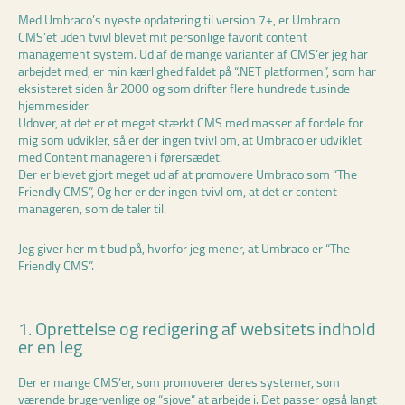
Med Umbraco’s nyeste opdatering til version 7+, er Umbraco
CMS’et uden tvivl blevet mit personlige favorit content
management system. Ud af de mange varianter af CMS’er jeg har
arbejdet med, er min kærlighed faldet på “.NET platformen”, som har
eksisteret siden år 2000 og som drifter flere hundrede tusinde
hjemmesider.
Udover, at det er et meget stærkt CMS med masser af fordele for
mig som udvikler, så er der ingen tvivl om, at Umbraco er udviklet
med Content manageren i førersædet.
Der er blevet gjort meget ud af at promovere Umbraco som “The
Friendly CMS”, Og her er der ingen tvivl om, at det er content
manageren, som de taler til.
Jeg giver her mit bud på, hvorfor jeg mener, at Umbraco er “The
Friendly CMS”.
1. Oprettelse og redigering af websitets indhold
er en leg
Der er mange CMS’er, som promoverer deres systemer, som
værende brugervenlige og “sjove” at arbejde i. Det passer også langt