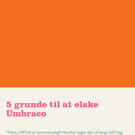
5 grunde til at elske
Umbraco
“Puha, CMS’et er uoverskueligt! Hvorfor tager det så langt tid?! Jeg