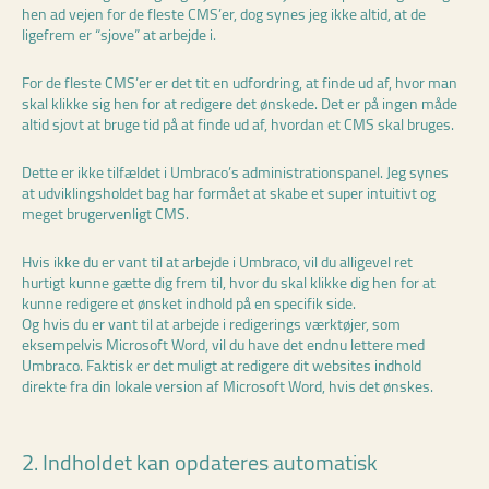
hen ad vejen for de fleste CMS’er, dog synes jeg ikke altid, at de
ligefrem er “sjove” at arbejde i.
For de fleste CMS’er er det tit en udfordring, at finde ud af, hvor man
skal klikke sig hen for at redigere det ønskede. Det er på ingen måde
altid sjovt at bruge tid på at finde ud af, hvordan et CMS skal bruges.
Dette er ikke tilfældet i Umbraco’s administrationspanel. Jeg synes
at udviklingsholdet bag har formået at skabe et super intuitivt og
meget brugervenligt CMS.
Hvis ikke du er vant til at arbejde i Umbraco, vil du alligevel ret
hurtigt kunne gætte dig frem til, hvor du skal klikke dig hen for at
kunne redigere et ønsket indhold på en specifik side.
Og hvis du er vant til at arbejde i redigerings værktøjer, som
eksempelvis Microsoft Word, vil du have det endnu lettere med
Umbraco. Faktisk er det muligt at redigere dit websites indhold
direkte fra din lokale version af Microsoft Word, hvis det ønskes.
2. Indholdet kan opdateres automatisk