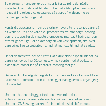
Som content manager, er du ansvarlig for at indholdet på dit
website bliver opdateret til tiden. Tit er det sådan på en website, at
noget af indholdet skal opdateres på et specifikt tidspunkt og
fjernes igen efter noget tid.
Forstil dig et scenarie, hvor du skal promovere to forskellige varer på
dit website. Den ene vare skal promoveres fra mandag til søndag i
den første uge, før den næste promoveres mandag til søndag i den
efterfølgende uge. For at kampagnen kan køre optimalt, skal hver
vare gøres live på websitet fra midnat mandag til midnat søndag.
Det er de færreste, der har lyst til, at skulle sidde oppe til midnat, så
varen kan gøres live. Så de fleste vil nok vente med at opdatere
siden til de møder ind på kontoret, mandag morgen.
Det er en lidt kedelig løsning, da kampagnen så ikke vil kunne få sin
fulde effekt i forhold til den tid, den ligger live og dermed tilgængelig
på websitet.
Umbraco har en indbygget funktion, hvor indhold kan
automatiseres. Denne feature er faktisk min personlige favorit i
Umbraco CMS’et. Jeg har ret ofte indhold der skal skiftes med