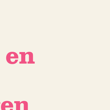
 en
gen