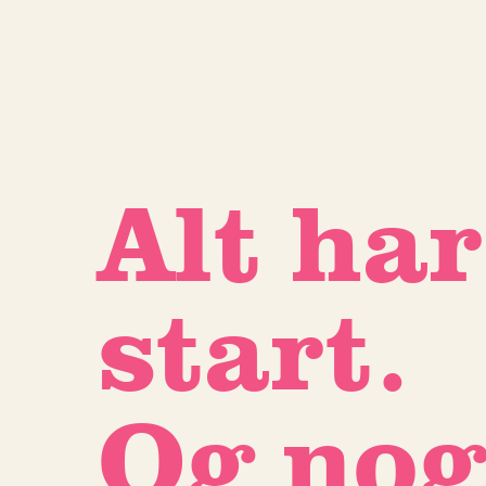
Alt har
start.
Og no