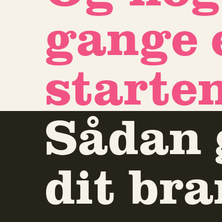
gange 
starten
Sådan 
dit br