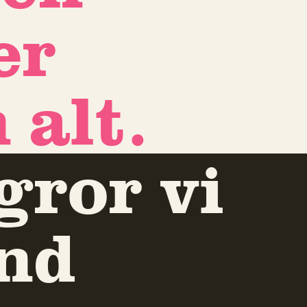
er
 alt.
gror vi
and