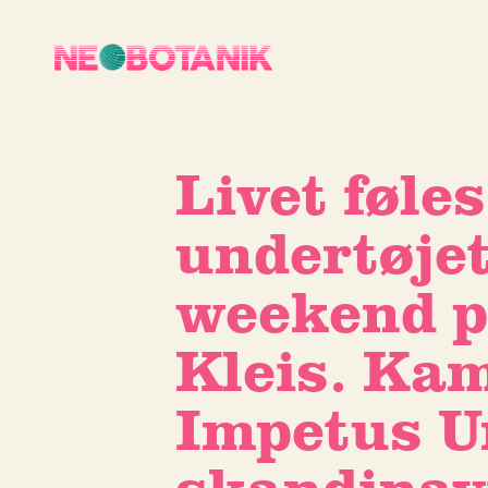
Livet føles
undertøjet
weekend på
Kleis. Ka
Impetus U
skandinav