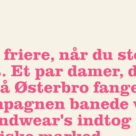
 friere, når du s
. Et par damer, 
 Østerbro fange
mpagnen banede v
ndwear's indtog 
iske marked.