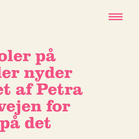
toler på
der nyder
t af Petra
ejen for
på det