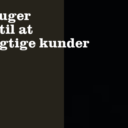
uger
il at
igtige kunder