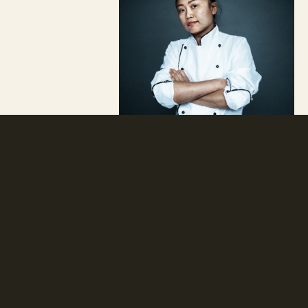
Natural
Modern
Thai
Neobotanik har skabt et brand, der
sammenkoger den rene og stilfulde
skandinaviske æstetik med de
karakteristiske krydderier fra Østen.