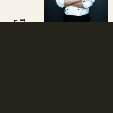
Natural
Modern
Thai
Neobotanik har skabt et brand, der
sammenkoger den rene og stilfulde
skandinaviske æstetik med de
karakteristiske krydderier fra Østen.
Læs mere