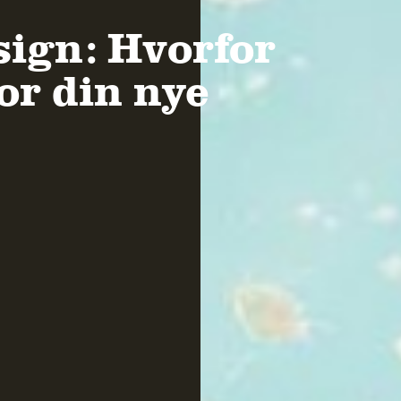
sign: Hvorfor
for din nye